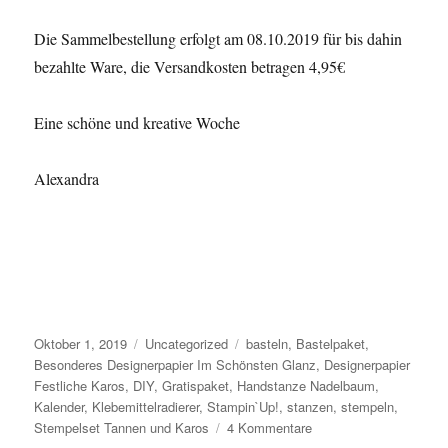
Die Sammelbestellung erfolgt am 08.10.2019 für bis dahin
bezahlte Ware, die Versandkosten betragen 4,95€
Eine schöne und kreative Woche
Alexandra
Veröffentlicht
Oktober 1, 2019
Kategorien
Uncategorized
Schlagwörter
basteln
,
Bastelpaket
,
am
Besonderes Designerpapier Im Schönsten Glanz
,
Designerpapier
Festliche Karos
,
DIY
,
Gratispaket
,
Handstanze Nadelbaum
,
Kalender
,
Klebemittelradierer
,
Stampin`Up!
,
stanzen
,
stempeln
,
Stempelset Tannen und Karos
4 Kommentare
zu