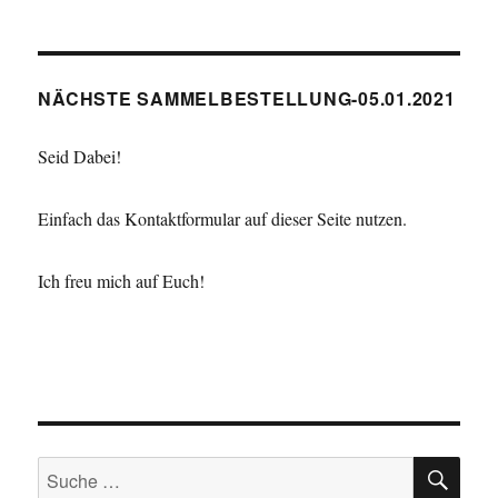
Oktoberkit
2019
mit
Stampin`Up!
und
NÄCHSTE SAMMELBESTELLUNG-05.01.2021
GRATIS
Bastelpaket
Seid Dabei!
Einfach das Kontaktformular auf dieser Seite nutzen.
Ich freu mich auf Euch!
SU
Suche