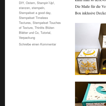
DIY
,
Ostern
,
Stampin`Up!
,
Die Maße für die Ve
stanzen
,
stempeln
,
Stempelset a good day
,
Box inklusive Deck
Stempelset Timeless
Textures
,
Stempelset Touches
of Texture
,
Thinlits Blüten
Blätter und Co
,
Tutorial
,
Verpackung
Schreibe einen Kommentar
zu
Geschenkbox
basteln
DIY-
für
Minischokoladengläschen
oder
kleine
Mitbringsel-
Stampin`Up!