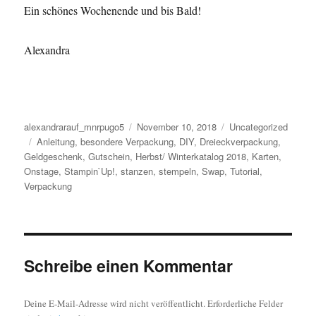
Ein schönes Wochenende und bis Bald!
Alexandra
Autor
alexandrarauf_mnrpugo5
Veröffentlicht
November 10, 2018
Kategorien
Uncategorized
Schlagwörter
Anleitung
,
besondere Verpackung
am
,
DIY
,
Dreieckverpackung
,
Geldgeschenk
,
Gutschein
,
Herbst/ Winterkatalog 2018
,
Karten
,
Onstage
,
Stampin`Up!
,
stanzen
,
stempeln
,
Swap
,
Tutorial
,
Verpackung
Schreibe einen Kommentar
Deine E-Mail-Adresse wird nicht veröffentlicht.
Erforderliche Felder