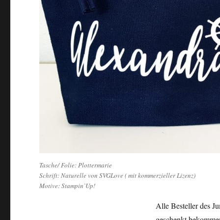
Tasche/ Folie: Plottermarie
Schrift: Naturelle von SVGLove ( mit kommerzieller Lizenz)
Motive: Stampin`Up!
Alle Besteller des J
geschenkt bekommen, 