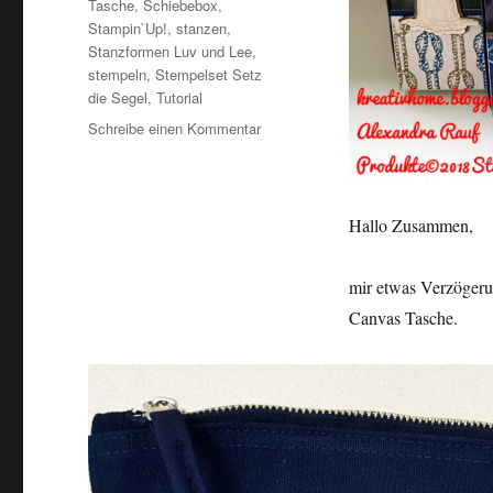
Tasche
,
Schiebebox
,
Stampin`Up!
,
stanzen
,
Stanzformen Luv und Lee
,
stempeln
,
Stempelset Setz
die Segel
,
Tutorial
Schreibe einen Kommentar
zu
Maritime
Schiebebox
passend
zur
Hallo Zusammen,
Canvas
Tasche-
mir etwas Verzögeru
Setz
die
Canvas Tasche.
Segel
Stampin`Up!