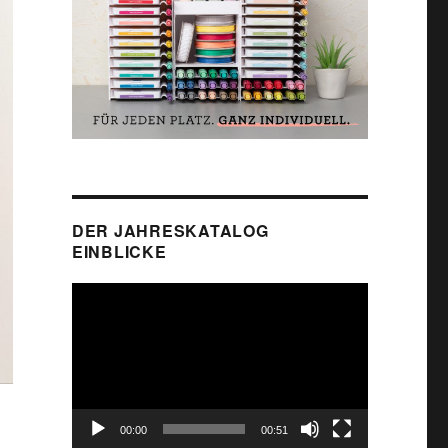
DER JAHRESKATALOG
EINBLICKE
Video-
Player
00:00
00:51