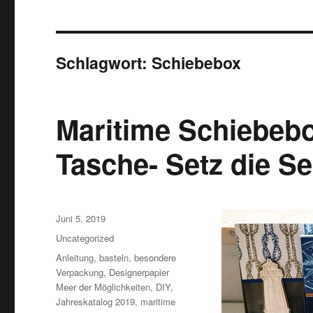
Schlagwort:
Schiebebox
Maritime Schiebeb
Tasche- Setz die S
Veröffentlicht
Juni 5, 2019
am
Kategorien
Uncategorized
Schlagwörter
Anleitung
,
basteln
,
besondere
Verpackung
,
Designerpapier
Meer der Möglichkeiten
,
DIY
,
Jahreskatalog 2019
,
maritime