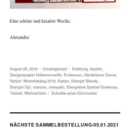
Eine schöne und kreative Woche,
Alexandra
Veröffentlicht
August 28, 2018
Kategorien
Uncategorized
Schlagwörter
Anleitung
,
basteln
,
am
Designerpapier Hüttenromantik
,
Embossen
,
Handstanze Sonne
,
Herbst/ Winterkatalog 2018
,
Karten
,
Stampin`Blends
,
Stampin`Up!
,
stanzen
,
stempeln
,
Stempelset Spirited Snowman
,
Tutorial
,
Weihnachten
Schreibe einen Kommentar
zu
Spirited
Snowmen
von
Stampin`Up!
Monatskit
NÄCHSTE SAMMELBESTELLUNG-05.01.2021
September