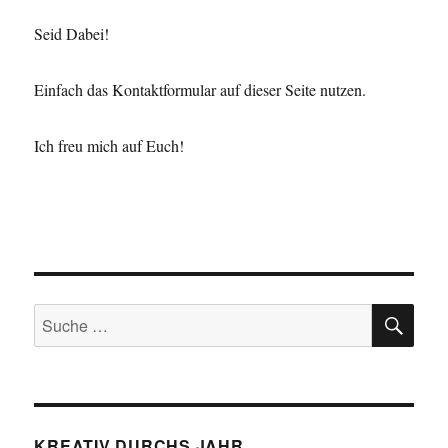
Karte
Seid Dabei!
3
Einfach das Kontaktformular auf dieser Seite nutzen.
Ich freu mich auf Euch!
SU
Suche
nach:
KREATIV DURCHS JAHR